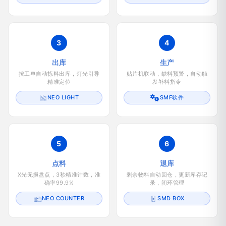
3
4
出库
生产
按工单自动拣料出库，灯光引导
贴片机联动，缺料预警，自动触
精准定位
发补料指令
NEO LIGHT
SMF软件
5
6
点料
退库
X光无损盘点，3秒精准计数，准
剩余物料自动回仓，更新库存记
确率99.9%
录，闭环管理
NEO COUNTER
SMD BOX