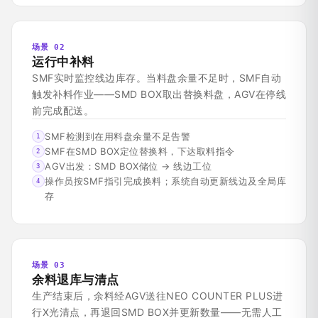
场景 02
运行中补料
SMF实时监控线边库存。当料盘余量不足时，SMF自动
触发补料作业——SMD BOX取出替换料盘，AGV在停线
前完成配送。
SMF检测到在用料盘余量不足告警
1
SMF在SMD BOX定位替换料，下达取料指令
2
AGV出发：SMD BOX储位 → 线边工位
3
操作员按SMF指引完成换料；系统自动更新线边及全局库
4
存
场景 03
余料退库与清点
生产结束后，余料经AGV送往NEO COUNTER PLUS进
行X光清点，再退回SMD BOX并更新数量——无需人工