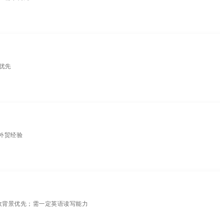
源优先
备外贸经验
政背景优先；需一定英语读写能力