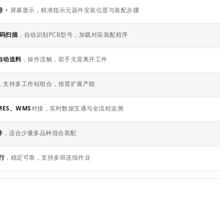
导
+ 屏幕显示，精准指示元器件安装位置与装配步骤
条形码扫描
，自动识别PCB型号，加载对应装配程序
自动送料
，操作流畅，双手无需离开工件
，支持多工作站组合，按需扩展产能
MES、WMS
对接，实时数据互通与全流程追溯
件
，适合少量多品种混合装配
行
，稳定可靠，支持多班连续作业