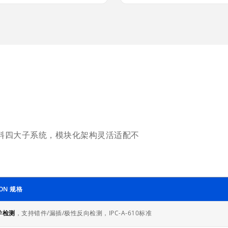
送料四大子系统，模块化架构灵活适配不
ION 规格
学检测
，支持错件/漏插/极性反向检测，IPC-A-610标准