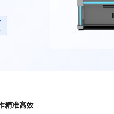
7
行
作精准高效