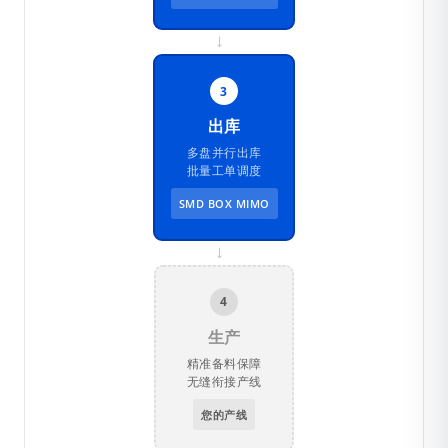
→
3
出库
多盘并行出库
批量工单调度
SMD BOX MIMO
→
4
生产
精准备料保障
无缝衔接产线
您的产线