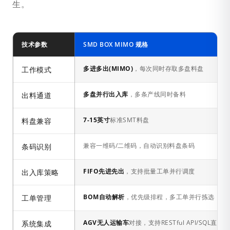
生。
技术参数
SMD BOX MIMO 规格
多进多出(MIMO)
，每次同时存取多盘料盘
工作模式
多盘并行出入库
，多条产线同时备料
出料通道
7-15英寸
标准SMT料盘
料盘兼容
兼容一维码/二维码，自动识别料盘条码
条码识别
FIFO先进先出
，支持批量工单并行调度
出入库策略
BOM自动解析
，优先级排程，多工单并行拣选
工单管理
AGV无人运输车
对接，支持RESTful API/SQL直连
系统集成