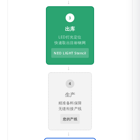
→
3
出库
LED灯光定位
快速取出目标钢网
NEO LIGHT Stencil
→
4
生产
精准备料保障
无缝衔接产线
您的产线
→